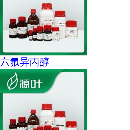
六氟异丙醇