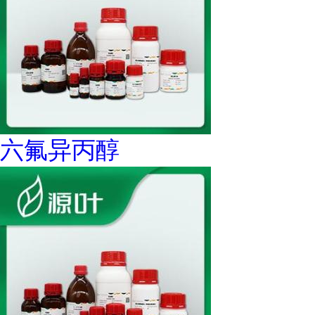
六氟异丙醇