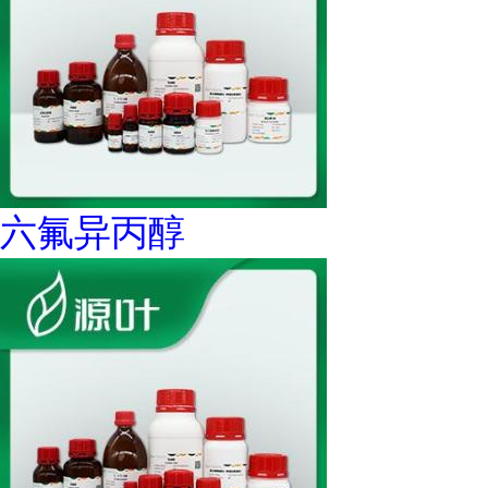
六氟异丙醇