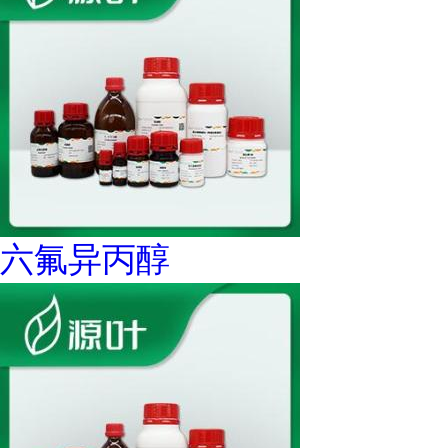
六氟异丙醇