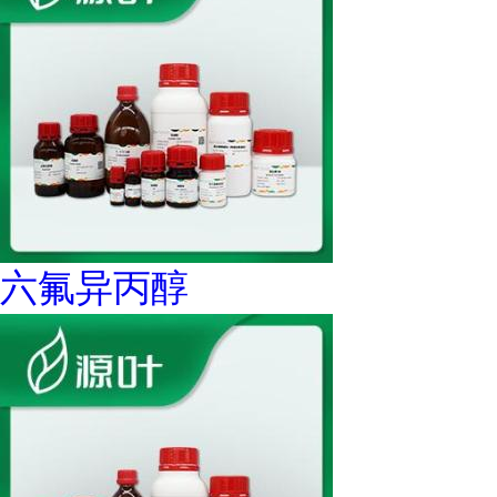
六氟异丙醇