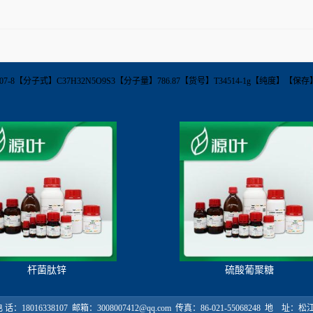
66687-07-8【分子式】C37H32N5O9S3【分子量】786.87【货号】T34514-1g【纯度】
杆菌肽锌
硫酸葡聚糖
18016338107 邮箱：3008007412@qq.com 传真：86-021-55068248 地 址