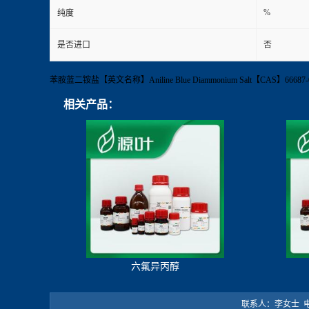
%
纯度
是否进口
否
苯胺蓝二铵盐【英文名称】Aniline Blue Diammonium Salt【CAS】
相关产品：
六氟异丙醇
联系人：李女士 电 话：