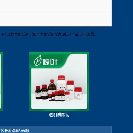
【保存】RT 其他生化试剂 ;; 源叶 生化试剂专家;20万+产品,6万+现货。
透明质酸钠
：松江区长塔路465号6幢