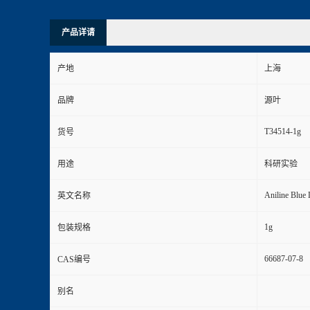
产品详请
产地
上海
品牌
源叶
T34514-1g
货号
用途
科研实验
Aniline Blue
英文名称
1g
包装规格
66687-07-8
CAS编号
别名