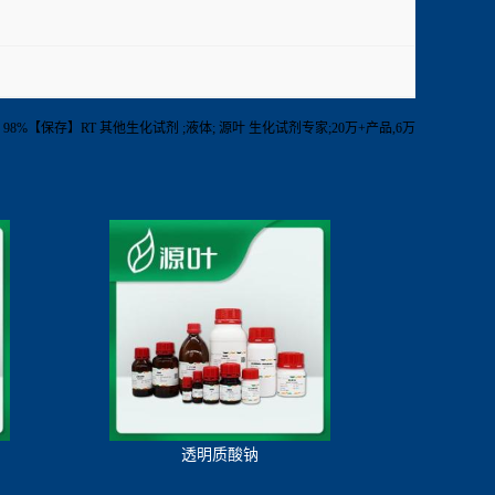
-1g【纯度】98%【保存】RT 其他生化试剂 ;液体; 源叶 生化试剂专家;20万+产品,6万
透明质酸钠