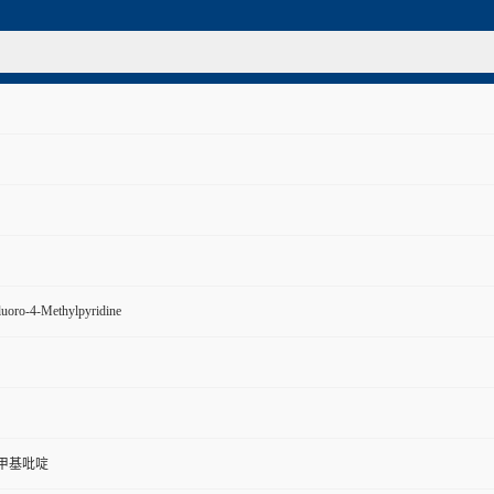
uoro-4-Methylpyridine
4-甲基吡啶