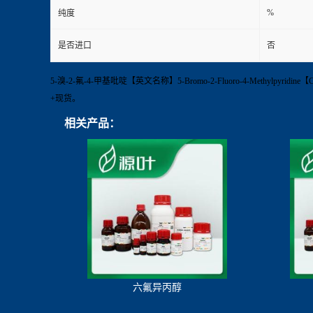
%
纯度
是否进口
否
5-溴-2-氟-4-甲基吡啶【英文名称】5-Bromo-2-Fluoro-4-Methylpy
+现货。
相关产品：
六氟异丙醇