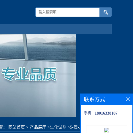
联系方式
手机：
18016338107
置：
网站首页
>
产品展厅
>
生化试剂
>
5-溴-2-氟-4-甲基吡啶