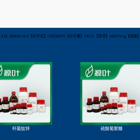
ridine【CAS】864830-16-0【分子式】C6H5BrFN【分子量】190.01【货号】S68478
杆菌肽锌
硫酸葡聚糖