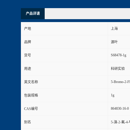
产品详请
产地
上海
品牌
源叶
S68478-1g
货号
用途
科研实验
5-Bromo-2-Fl
英文名称
1g
包装规格
864830-16-0
CAS编号
别名
5-溴-2-氟-