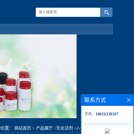
联系方式
手机：
18016338107
的位置：
网站首页
>
产品展厅
>
生化试剂
>
2-氰基硫代乙酰胺