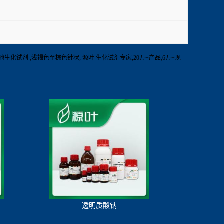
】RT 其他生化试剂 ;浅褐色至棕色针状; 源叶 生化试剂专家;20万+产品,6万+现
透明质酸钠