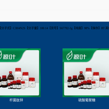
7-70-2【分子式】C3H4N2S【分子量】100.14【货号】S67792-1g【纯度】98%【保存
杆菌肽锌
硫酸葡聚糖