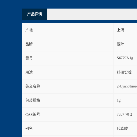
产品详请
产地
上海
品牌
源叶
S67792-1g
货号
用途
科研实验
2-Cyanothioa
英文名称
1g
包装规格
7357-70-2
CAS编号
别名
代森胺