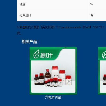
%
纯度
是否进口
否
2-氰基硫代乙酰胺【英文名称】2-Cyanothioacetamide【CAS】735
货。
相关产品：
六氟异丙醇