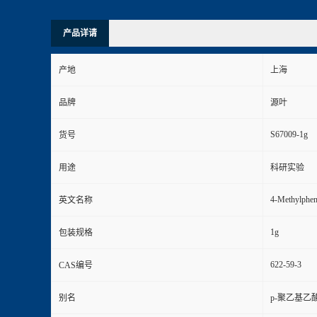
产品详请
产地
上海
品牌
源叶
S67009-1g
货号
用途
科研实验
4-Methylpheny
英文名称
1g
包装规格
622-59-3
CAS编号
别名
p-聚乙基乙