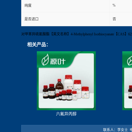
%
纯度
是否进口
否
对甲苯异硫氰酸酯【英文名称】4-Methylphenyl Isothiocyanate【C
相关产品：
六氟异丙醇
联系人：李女士 电 话：