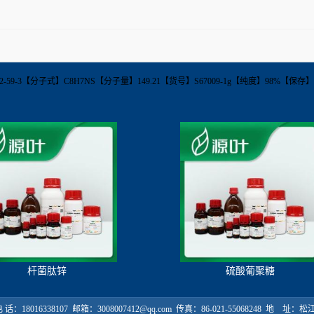
AS】622-59-3【分子式】C8H7NS【分子量】149.21【货号】S67009-1g【纯度】98%【
杆菌肽锌
硫酸葡聚糖
18016338107 邮箱：3008007412@qq.com 传真：86-021-55068248 地 址