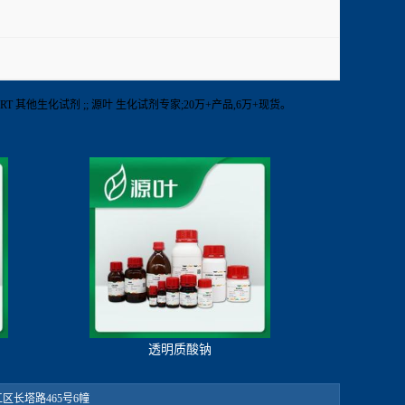
保存】RT 其他生化试剂 ;; 源叶 生化试剂专家;20万+产品,6万+现货。
透明质酸钠
：松江区长塔路465号6幢