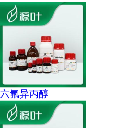
六氟异丙醇