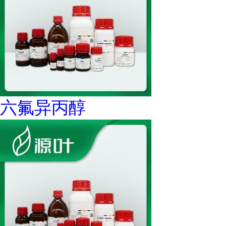
六氟异丙醇