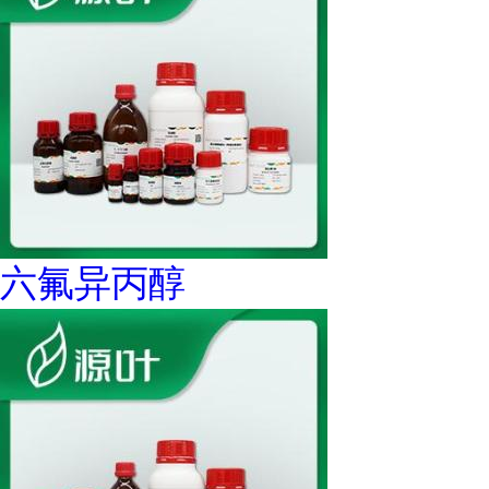
六氟异丙醇