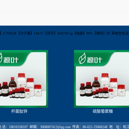
-4【分子式】C7H6ClF【分子量】144.57【货号】S64758-5g【纯度】98%【保存】RT 其
杆菌肽锌
硫酸葡聚糖
18016338107 邮箱：3008007412@qq.com 传真：86-021-55068248 地 址