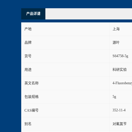
产品详请
产地
上海
品牌
源叶
S64758-5g
货号
用途
科研实验
4-Fluorobenz
英文名称
5g
包装规格
352-11-4
CAS编号
别名
对氟氯苄