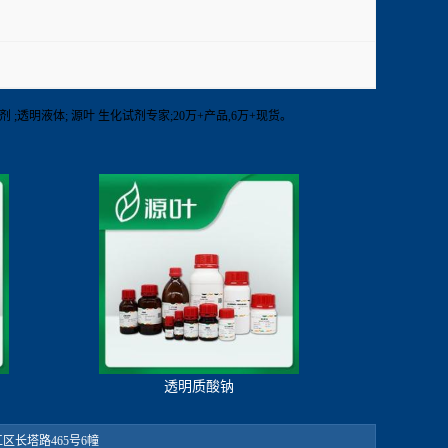
他生化试剂 ;透明液体; 源叶 生化试剂专家;20万+产品,6万+现货。
透明质酸钠
：松江区长塔路465号6幢