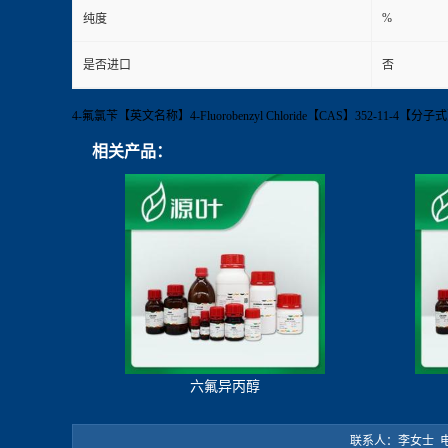
%
纯度
是否进口
否
4-氟氯苄【英文名称】4-Fluorobenzyl Chloride【CAS】352-11
相关产品：
六氟异丙醇
联系人：李女士 电 话：