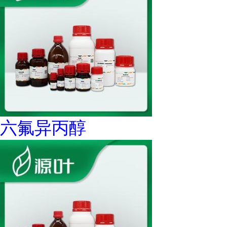
六氟异丙醇