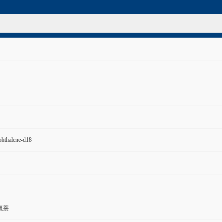
hthalene-d18
氢萘