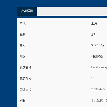
产品详请
产地
上海
品牌
源叶
S45510-1g
货号
用途
科研实验
Decahydronap
英文名称
1g
包装规格
28788-42-3
CAS编号
别名
十八氘代十