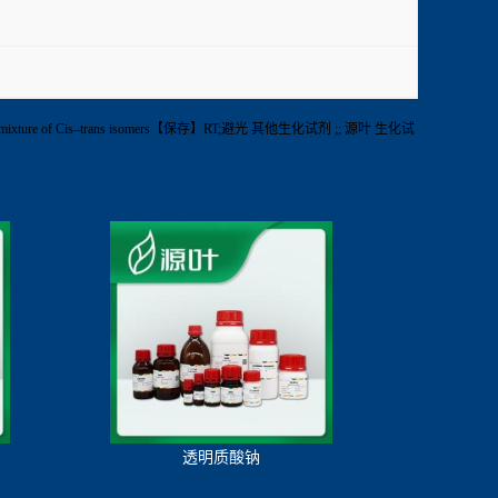
xture of Cis–trans isomers【保存】RT;避光 其他生化试剂 ;; 源叶 生化试
透明质酸钠