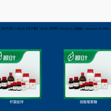
-3【分子式】C10D18【分子量】156.36【货号】S45510-1g【纯度】≥99 atom% D,≥98%, mi
杆菌肽锌
硫酸葡聚糖