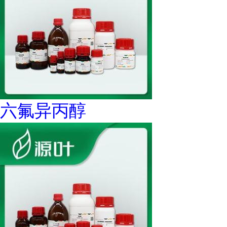
六氟异丙醇