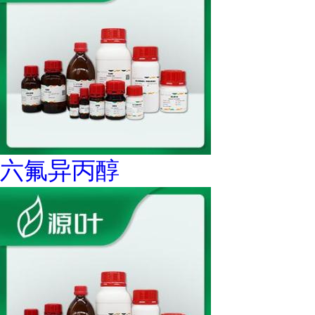
六氟异丙醇