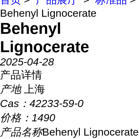
Behenyl Lignocerate
Behenyl
Lignocerate
2025-04-28
产品详情
产地
上海
Cas：
42233-59-0
价格：
1490
产品名称
Behenyl Lignocerate