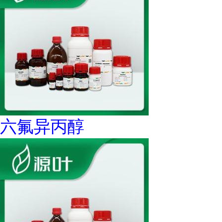
六氟异丙醇