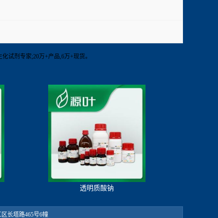
源叶 生化试剂专家;20万+产品,6万+现货。
透明质酸钠
：松江区长塔路465号6幢