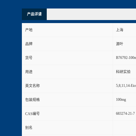
产品详请
产地
上海
品牌
源叶
B76792-100
货号
用途
科研实验
5,8,11,14-Eico
英文名称
100mg
包装规格
683274-21-7
CAS编号
别名