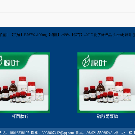
式】【分子量】【货号】B76792-100mg【纯度】>99%【保存】-20℃ 化学标准品 ;Liquid; 
杆菌肽锌
硫酸葡聚糖
18016338107 邮箱：3008007412@qq.com 传真：86-021-55068248 地 址