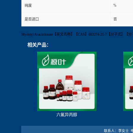
%
纯度
是否进口
否
Myristyl Arachidonate【英文名称】【CAS】683274-21-7【分子
相关产品：
六氟异丙醇
联系人：李女士 电 话：