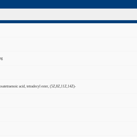
mg
satetraenoic acid, tetradecyl ester, (5Z,8Z,11Z,14Z)-