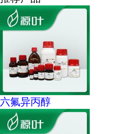
六氟异丙醇