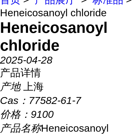
Heneicosanoyl chloride
Heneicosanoyl
chloride
2025-04-28
产品详情
产地
上海
Cas：
77582-61-7
价格：
9100
产品名称
Heneicosanoyl