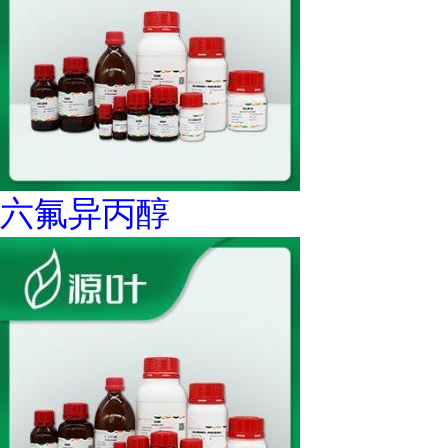
六氟异丙醇