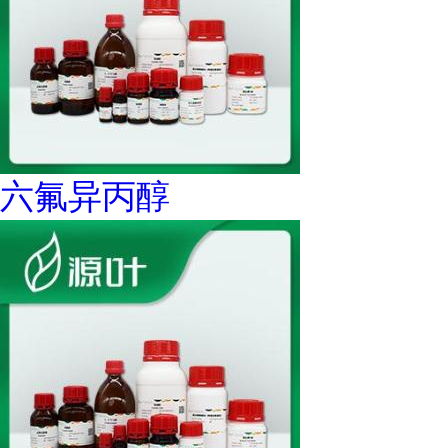
六氟异丙醇