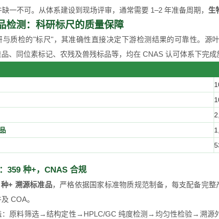
条件缺一不可。从体系建设到现场评审，通常需要 1–2 年准备周期，
生
品检测：科研标尺的质量保障
研与质检的"标尺"，其准确性直接决定下游检测结果的可靠性。源
品、同位素标记、农残及兽残标品等，均在 CNAS 认可体系下完成
1
1
2
品
1
5
359 种+，CNAS 合规
9 种+ 溯源标准品
，严格依据国家标准物质规范制备，每支配备完整产
及 COA。
：原料筛选→结构定性→HPLC/GC 纯度检测→均匀性检验→溯