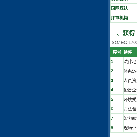
国际互认
评审机构
二、获得 
ISO/IEC
序号
条件
1
法律地
2
体系运
3
人员资
4
设备全
5
环境受
6
方法验
7
能力验
8
现场评