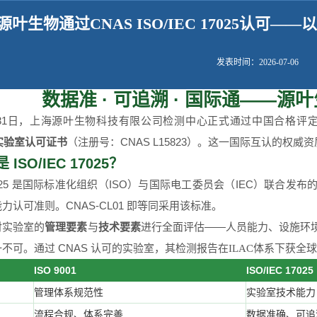
质
源叶生物通过CNAS ISO/IEC 17025认
发表时间：2026-07-06
数据准 · 可追溯 · 国际通——源叶
2月31日，上海源叶生物科技有限公司检测中心正式通过中国合格评
17实验室认可证书
（注册号：CNAS L15823）。这一国际互认的权
ISO/IEC 17025？
 17025 是国际标准化组织（ISO）与国际电工委员会（IEC）联合发布
力认可准则。CNAS-CL01 即等同采用该标准。
对实验室的
管理要素
与
技术要素
进行全面评估——人员能力、设施环
不可。通过 CNAS 认可的实验室，其检测报告
在ILAC体系下获全球
ISO 9001
ISO/IEC 17025
管理体系规范性
实验室技术能力
流程合规、体系完善
数据准确、可追