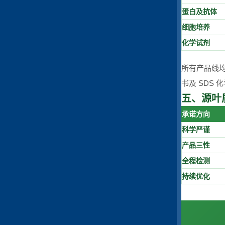
蛋白及抗体
细胞培养
化学试剂
所有产品线
书及 SDS
五、源叶
承诺方向
科学严谨
产品三性
全程检测
持续优化