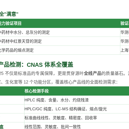
 全"满意"
能力验证项目
验证
中药材中水分、总灰分的测定
华测
中药材中红景天苷的测定
华测
化学药品的熔点测定
上海
产品检测：CNAS 体系全覆盖
 17025 不仅是标准品的专属保障，更是贯穿源叶
全线产品
的质量基石。
、生化室等 12 个功能分区，覆盖核心产品线的全面检测需求：
核心检测手段
HPLC 纯度、含量、水分、灼烧残渣
HPLC/GC 纯度、LC-MS 结构确证、熔点/旋光
标准曲线线性、灵敏度、精密度、回收率
盒
线性范围、灵敏度、批间一致性