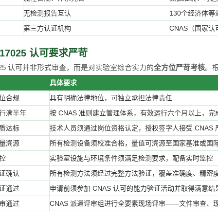
无检测报告互认
130个经济体等
第三方认证机构
CNAS（国家认
17025 认可要求严苛
 17025 认可并非形式审查，而是对实验室综合实力的
全方位严苛考核
。
具体要求
位合规
具有明确法律地位，可独立承担法律责任
行满半年
按 CNAS 准则建立管理体系，有效运行六个月以上，
质达标
技术人员须通过岗位资格认定，授权签字人接受 CNAS
量溯源
所有检测设备须校准合格，量值可溯源至国家基准或国
控
实验室设施与环境条件须满足检测要求，配备实时监控
证确认
所有检测方法须经过完整方法验证，覆盖准确度、精密
证通过
申请前须参加 CNAS 认可的能力验证活动并取得满意结
审通过
CNAS 派遣评审组进行全要素现场评审——文件审查、