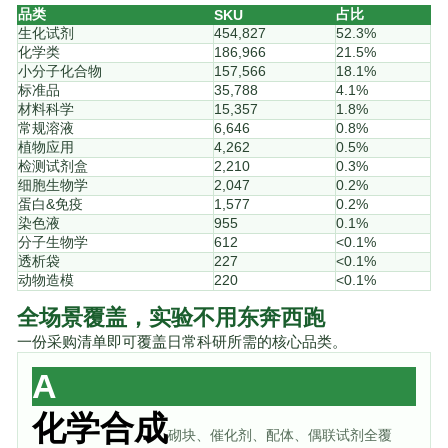
品类
占比
SKU
生化试剂
454,827
52.3%
化学类
186,966
21.5%
小分子化合物
157,566
18.1%
标准品
35,788
4.1%
材料科学
15,357
1.8%
常规溶液
6,646
0.8%
植物应用
4,262
0.5%
检测试剂盒
2,210
0.3%
细胞生物学
2,047
0.2%
蛋白&免疫
1,577
0.2%
染色液
955
0.1%
分子生物学
612
<0.1%
透析袋
227
<0.1%
动物造模
220
<0.1%
全场景覆盖，实验不用东奔西跑
一份采购清单即可覆盖日常科研所需的核心品类。
A
化学合成
砌块、催化剂、配体、偶联试剂全覆