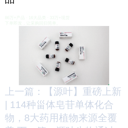
科研所需，有源叶就够了
86万+产品 · 16大品类 · 33万+现货
下单即发，让采购回归简单。
上一篇：【源叶】重磅上新
| 114种甾体皂苷单体化合
物，8大药用植物来源全覆