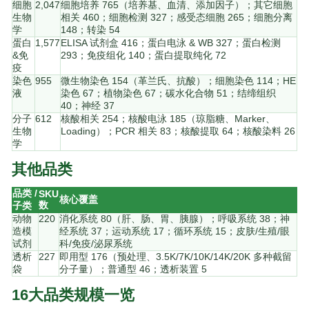
细胞
2,047
细胞培养 765（培养基、血清、添加因子）；其它细胞
生物
相关 460；细胞检测 327；感受态细胞 265；细胞分离
学
148；转染 54
蛋白
1,577
ELISA 试剂盒 416；蛋白电泳 & WB 327；蛋白检测
&免
293；免疫组化 140；蛋白提取纯化 72
疫
染色
955
微生物染色 154（革兰氏、抗酸）；细胞染色 114；HE
液
染色 67；植物染色 67；碳水化合物 51；结缔组织
40；神经 37
分子
612
核酸相关 254；核酸电泳 185（琼脂糖、Marker、
生物
Loading）；PCR 相关 83；核酸提取 64；核酸染料 26
学
其他品类
品类 /
SKU
核心覆盖
数
子类
动物
220
消化系统 80（肝、肠、胃、胰腺）；呼吸系统 38；神
造模
经系统 37；运动系统 17；循环系统 15；皮肤/生殖/眼
试剂
科/免疫/泌尿系统
透析
227
即用型 176（预处理、3.5K/7K/10K/14K/20K 多种截留
袋
分子量）；普通型 46；透析装置 5
16大品类规模一览