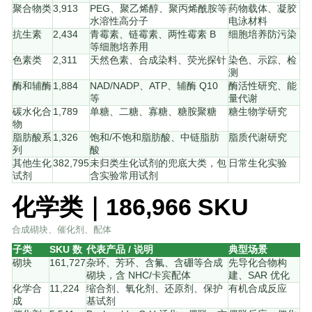
聚合物类
3,913
PEG、聚乙烯醇、聚丙烯酰胺等
药物载体、凝胶
水溶性高分子
电泳材料
抗生素
2,434
青霉素、链霉素、两性霉素 B
细胞培养防污染
等细胞培养用
色素类
2,311
天然色素、合成染料、荧光探针
染色、示踪、检
测
酶和辅酶
1,884
NAD/NADP、ATP、辅酶 Q10
酶活性研究、能
等
量代谢
碳水化合
1,789
单糖、二糖、寡糖、糖胺聚糖
糖生物学研究
物
脂肪酸系
1,326
饱和/不饱和脂肪酸、中链脂肪
脂质代谢研究
列
酸
其他生化
382,795
未归类生化试剂的兜底大类，包
日常生化实验
试剂
含实验常用试剂
化学类｜186,966 SKU
合成砌块、催化剂、配体
子类
SKU 数
代表产品 / 说明
典型场景
砌块
161,727
杂环、芳环、含氟、含硼等合成
先导化合物构
砌块，含 NHC/卡宾配体
建、SAR 优化
化学合
11,224
缩合剂、氧化剂、还原剂、保护
有机合成反应
成
基试剂