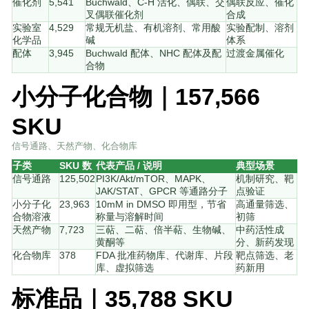
催化剂
5,541
Buchwald、C-H 活化、偶联、交
偶联反应、催化
叉偶联催化剂
合成
实验室
4,529
常规无机盐、有机溶剂、常用酸
实验配制、溶剂
化学品
碱
体系
配体
3,945
Buchwald 配体、NHC 配体及配
过渡金属催化
合物
小分子化合物｜157,566
SKU
信号通路、天然产物、化合物库
子类
SKU 数
代表产品 / 说明
典型场景
信号通路
125,502
PI3K/Akt/mTOR、MAPK、
机制研究、靶
JAK/STAT、GPCR 等通路分子
点验证
小分子化
23,963
10mM in DMSO 即用型，节省
高通量筛选、
合物溶液
称量与溶解时间
初筛
天然产物
7,723
三萜、二萜、倍半萜、生物碱、
中药活性成
黄酮等
分、新药发现
化合物库
378
FDA 批准药物库、代谢库、片段
靶点筛选、老
库、虚拟筛选
药新用
标准品｜35,788 SKU