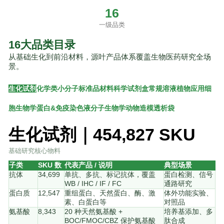
16
一级品类
16大品类目录
从基础生化到前沿材料，源叶产品体系覆盖生物医药研究全场
景。
生化试剂
化学类
小分子
标准品
材料科学
试剂盒
常规溶液
植物应用
细
胞生物学
蛋白&免疫
染色液
分子生物学
动物造模
透析袋
生化试剂｜454,827 SKU
基础研究核心物料
子类
SKU 数
代表产品 / 说明
典型场景
抗体
34,699
单抗、多抗、标记抗体，覆盖
蛋白检测、信号
WB / IHC / IF / FC
通路研究
蛋白质
12,547
重组蛋白、天然蛋白、酶、激
体外功能实验、
素、白蛋白等
对照品
氨基酸
8,343
20 种天然氨基酸 +
培养基添加、多
BOC/FMOC/CBZ 保护氨基酸
肽合成