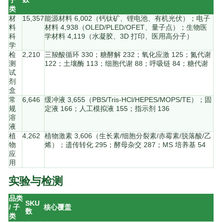
类
材
15,357
能源材料 6,002（钙钛矿、锂电池、有机光伏）；电子
料
材料 4,938（OLED/PLED/OFET、量子点）；生物医
科
学材料 4,119（水凝胶、3D 打印、医用高分子）
学
检
2,210
三羧酸循环 330；糖酵解 232；氧化应激 125；氮代谢
测
122；土壤酶 113；细胞代谢 88；呼吸链 84；糖代谢
试
剂
盒
常
6,646
缓冲液 3,655（PBS/Tris-HCl/HEPES/MOPS/TE）；固
规
定液 166；人工模拟液 155；指示剂 136
溶
液
植
4,262
植物激素 3,606（生长素/细胞分裂素/赤霉素/脱落酸/乙
物
烯）；遗传转化 295；酵母杂交 287；MS 培养基 54
应
用
实验与检测
品类
SKU
/ 子
核心覆盖
数
类