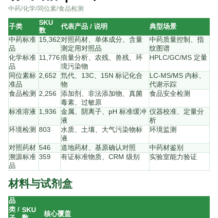
中药/化学/同位素/食品检测
SKU
子类
代表产品 / 说明
典型场景
数
中药标准
15,362
对照药材、单体成分、含量
中药质量控制、指
品
测定用对照品
纹图谱
化学标准
11,776
痕量分析、农残、兽残、环
HPLC/GC/MS 定量
品
境污染物
同位素标
2,652
氘代、13C、15N 标记化合
LC-MS/MS 内标、
准品
物
代谢示踪
食品检测
2,256
添加剂、非法添加物、真菌
食品安全检测
毒素、过敏原
标准溶液
1,936
金属、阴离子、pH 标准缓冲
仪器校准、定量分
液
析
环境检测
803
水质、土壤、大气污染物标
环境监测
液
对照药材
546
道地药材、基原确认对照
中药材鉴别
溯源标准
359
有证标准物质、CRM 级别
实验室能力验证
品
材料与试剂盒
品
类 /
SKU
核心覆盖
数
子